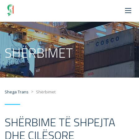
SHËRBIMET
>
Shega Trans
Shërbimet
SHËRBIME TË SHPEJTA
DHE CILËSORE