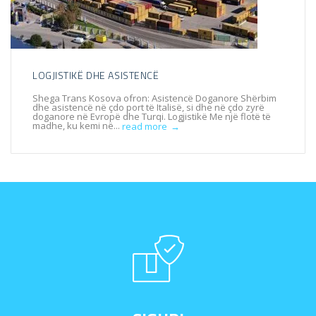
LOGJISTIKË DHE ASISTENCË
Shega Trans Kosova ofron: Asistencë Doganore Shërbim
dhe asistencë në çdo port të Italisë, si dhe në çdo zyrë
doganore në Evropë dhe Turqi. Logjistikë Me një flotë të
madhe, ku kemi në...
read more
→