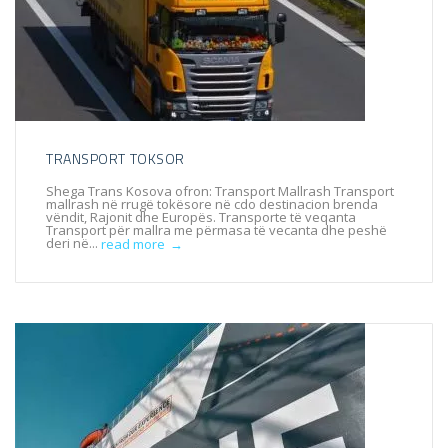
TRANSPORT TOKSOR
Shega Trans Kosova ofron: Transport Mallrash Transport
mallrash në rrugë tokësore në cdo destinacion brenda
vëndit, Rajonit dhe Europës. Transporte të veqanta
Transport për mallra me përmasa të vecanta dhe peshë
deri në...
read more
→