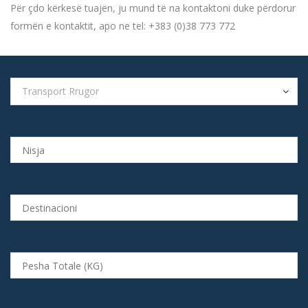
Për çdo kërkesë tuajën, ju mund të na kontaktoni duke përdorur
formën e kontaktit, apo ne tel: +383 (0)38 773 772
Transport Rrugor