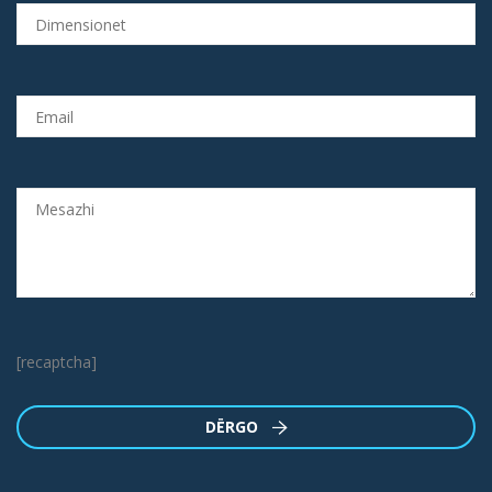
[recaptcha]
DËRGO